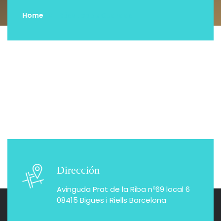
Home
»
Búsquedas Guardas
Dirección
Avinguda Prat de la Riba nº69 local 6
08415 Bigues i Riells Barcelona